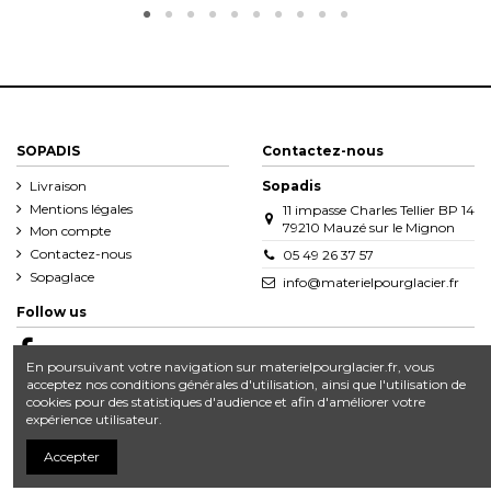
SOPADIS
Contactez-nous
Livraison
Sopadis
Mentions légales
11 impasse Charles Tellier BP 14
79210 Mauzé sur le Mignon
Mon compte
Contactez-nous
05 49 26 37 57
Sopaglace
info@materielpourglacier.fr
Follow us
En poursuivant votre navigation sur materielpourglacier.fr, vous
acceptez nos conditions générales d'utilisation, ainsi que l'utilisation de
cookies pour des statistiques d'audience et afin d'améliorer votre
expérience utilisateur.
Accepter