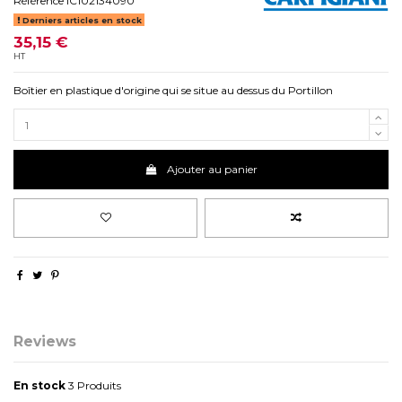
Référence
IC102134090
Derniers articles en stock
35,15 €
HT
Boîtier en plastique d'origine qui se situe au dessus du Portillon
Ajouter au panier
Reviews
En stock
3 Produits
No reviews