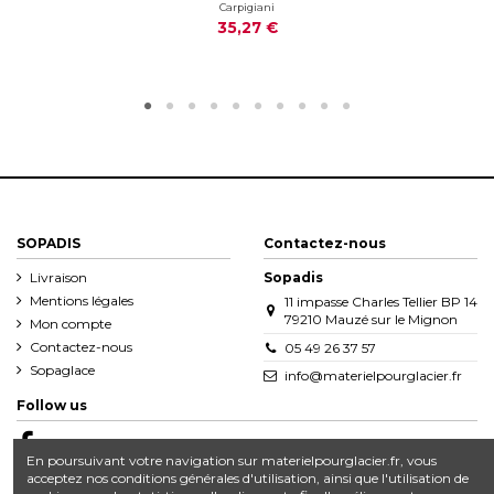
Carpigiani
35,27 €
SOPADIS
Contactez-nous
Livraison
Sopadis
Mentions légales
11 impasse Charles Tellier BP 14
79210 Mauzé sur le Mignon
Mon compte
Contactez-nous
05 49 26 37 57
Sopaglace
info@materielpourglacier.fr
Follow us
En poursuivant votre navigation sur materielpourglacier.fr, vous
acceptez nos conditions générales d'utilisation, ainsi que l'utilisation de