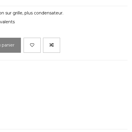
n sur grille, plus condensateur.
valents
u panier