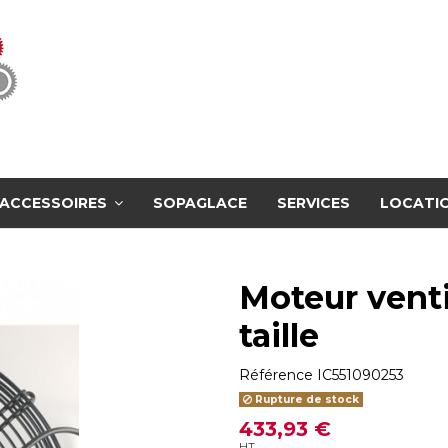
ACCESSOIRES
SOPAGLACE
SERVICES
LOCATI
Moteur venti
taille
Référence
IC551090253
Rupture de stock
433,93 €
HT