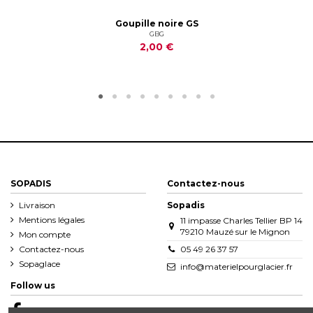
Goupille noire GS
GBG
2,00 €
SOPADIS
Contactez-nous
Livraison
Sopadis
Mentions légales
11 impasse Charles Tellier BP 14
79210 Mauzé sur le Mignon
Mon compte
Contactez-nous
05 49 26 37 57
Sopaglace
info@materielpourglacier.fr
Follow us